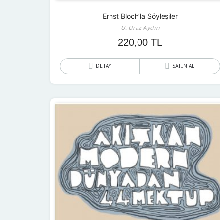
Ernst Bloch’la Söyleşiler
U. Uraz Aydın
220,00
TL
DETAY
SATIN AL