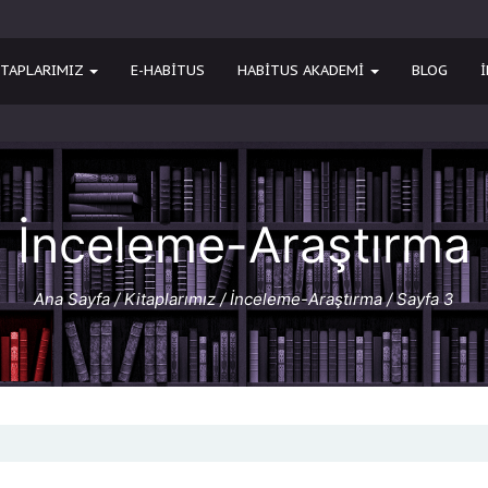
ITAPLARIMIZ
E-HABITUS
HABİTUS AKADEMİ
BLOG
İnceleme-Araştırma
Ana Sayfa
/
Kitaplarımız
/
İnceleme-Araştırma
/ Sayfa 3