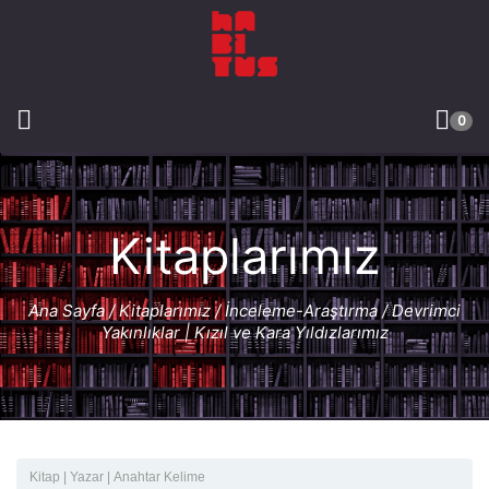
0
Kitaplarımız
Ana Sayfa
/
Kitaplarımız
/
İnceleme-Araştırma
/ Devrimci
Yakınlıklar | Kızıl ve Kara Yıldızlarımız