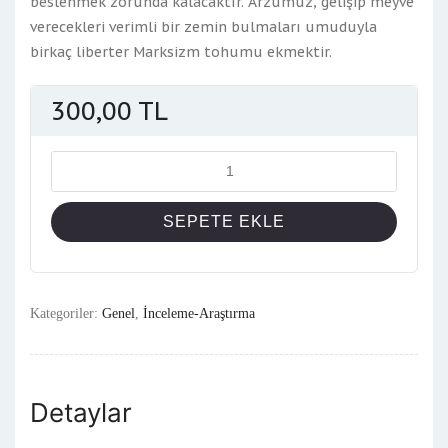
beslenmek zorunda kalacaktır. Arzumuz, gelişip meyve
verecekleri verimli bir zemin bulmaları umuduyla
birkaç liberter Marksizm tohumu ekmektir.
300,00
TL
Miktar
SEPETE EKLE
Kategoriler:
Genel
,
İnceleme-Araştırma
Detaylar