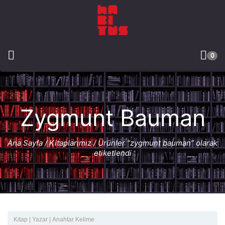
0
Zygmunt Bauman
Ana Sayfa
/
Kitaplarımız
/ Ürünler “zygmunt bauman” olarak
etiketlendi