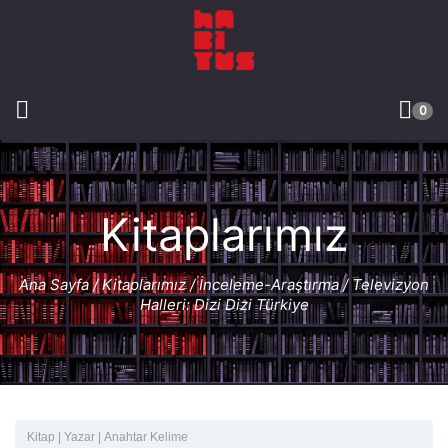
0
Kitaplarımız
Ana Sayfa
/
Kitaplarımız
/
İnceleme-Araştırma
/ Televizyon
Halleri: Dizi Dizi Türkiye