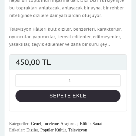
hepsi bir toplumun inşasına dair. Dizi Dizi Türkiye işte
bu toprakları anlatacak, anlayacak bir ayna, bir rehber
niteliğinde dizilere dair yazılardan oluşuyor.
Televizyon Hâlleri kült diziler, benzerleri, karakterler,
oyuncular, yapımcılar, temsil edilenler, edilmeyenler,
yasaklılar, teşvik edilenler ve daha bir sürü şey…
450,00
TL
Miktar
SEPETE EKLE
Kategoriler:
Genel
,
İnceleme-Araştırma
,
Kültür-Sanat
Etiketler:
Diziler
,
Popüler Kültür
,
Televizyon