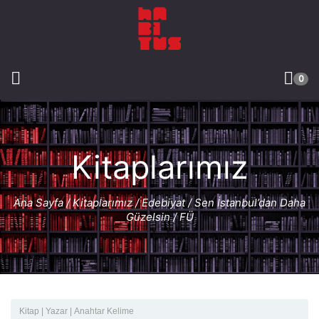
0
Kitaplarımız
Ana Sayfa
/
Kitaplarımız
/
Edebiyat
/ Sen İstanbul’dan Daha
Güzelsin / FÜ