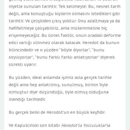
niyetle sunulan tarihtir. Tek kelimeyle: Bu, nesnel tarih
değil, ama konuştuğu kişilerin olmasını istedikleri gibi
tarihtir. Ve çelişkiden çıkış yoktur. Onu azaltmaya ya da
hafifletmeye çalışabiliriz, ama mükemmeline hiç
erişemeyeceğiz. Bu öznel faktör, onun oradaki deforme
edici varlığı silinmez olarak kalacak. Heredot da bunun
bilincindedir ve o yüzden “böyle diyorlar”, “bunu
söylüyorlar”, “bunu farklı farklı anlatıyorlar” diyerek
sürekli uyarır.
Bu yüzden, ideal anlamda işimiz asla gerçek tarihle
değil ama hep anlatılmış, sunulmuş, birinin ‘öyle
olmuştur diye’ düşündüğü, öyle olmuş olduğuna
inandığı tarihledir.
Bu gerçek belki de Herodot’un en büyük keşfidir.
Ve Kapuściński son kitabı
Heredot’la Yolculuklar
’la