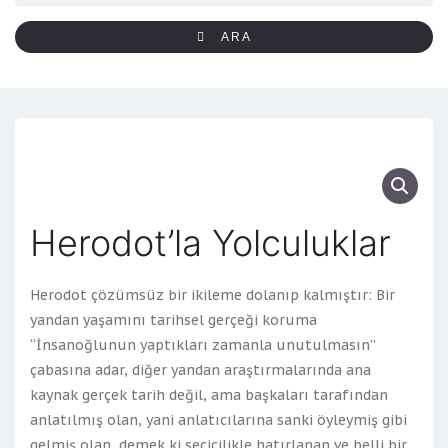
ARA
Herodot’la Yolculuklar
Herodot çözümsüz bir ikileme dolanıp kalmıştır: Bir
yandan yaşamını tarihsel gerçeği koruma
“İnsanoğlunun yaptıkları zamanla unutulmasın”
çabasına adar, diğer yandan araştırmalarında ana
kaynak gerçek tarih değil, ama başkaları tarafından
anlatılmış olan, yani anlatıcılarına sanki öyleymiş gibi
gelmiş olan, demek ki seçicilikle hatırlanan ve belli bir