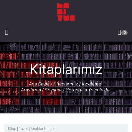
0
Kitaplarımız
Ana Sayfa
/
Kitaplarımız
/
İnceleme-
Araştırma
/
Seyahat
/ Herodot’la Yolculuklar