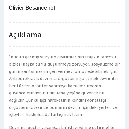
Olivier Besancenot
Açıklama
“Bugün geçmiş yüzyılın devrimlerinin trajik bilançosu
bizleri başka türlü düşünmeye zorluyor, sosyalizme bir
gün insanî simasını geri vermeyi umut edebilmek için.
Antibürokratik devrimci örgütler inşa etmek devrimleri
her türden otoriter sapmaya karşı korumanın
güvencelerinden biridir. Ama yegâne güvence bu
değildir. Çünkü işçi hareketinin kendini donattığı
örgütlerin ötesinde bunların devrim içindeki yerleri ve
işlevleri hakkında da tartışmak lazım.
Devrimci güçler yaşamsal bir işlevi yerine getirmeliler: