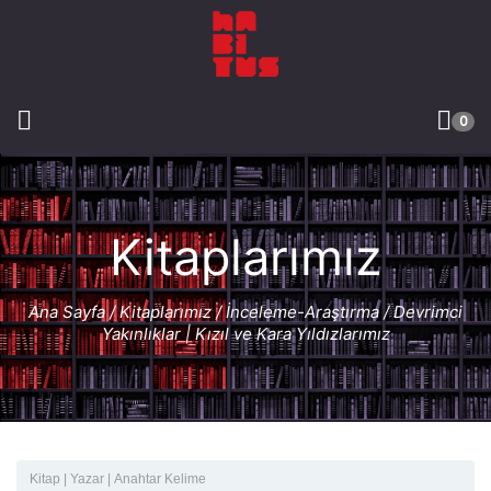
0
Kitaplarımız
Ana Sayfa
/
Kitaplarımız
/
İnceleme-Araştırma
/ Devrimci
Yakınlıklar | Kızıl ve Kara Yıldızlarımız