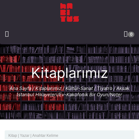
0
Kitaplarımız
Ana Sayfa
/
Kitaplarımız
/
Kültür-Sanat
/
Tiyatro
/ Aksak
İstanbul Hikayeleri/Ev-Kakofonik Bir Oyun/Noter