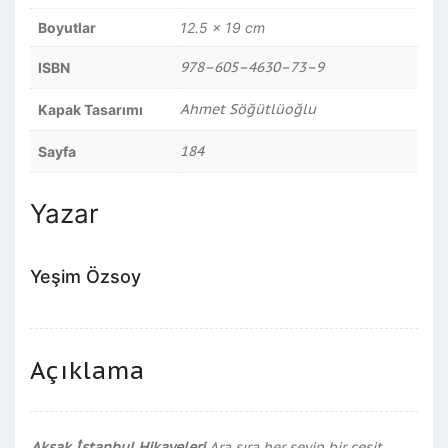
Boyutlar
12.5 × 19 cm
978–605–4630–73–9
ISBN
Ahmet Söğütlüoğlu
Kapak Tasarımı
184
Sayfa
Yazar
Yeşim Özsoy
Açıklama
Aksak İstanbul Hikayeleri
Ara sıra her şeyin bir çeşit