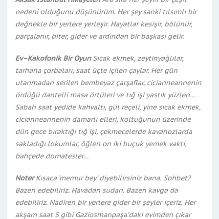
nedeni olduğunu düşünürüm. Her şey sanki tılsımlı bir
değnekle bir yerlere yerleşir. Hayatlar kesişir, bölünür,
parçalanır, biter, gider ve ardından bir başkası gelir.
Ev–Kakofonik Bir Oyun
Sıcak ekmek, zeytinyağlılar,
tarhana çorbaları, saat üçte içilen çaylar. Her gün
utanmadan serilen bembeyaz çarşaflar, cicianneannenin
ördüğü dantelli masa örtüleri ve tığ işi yastık yüzleri…
Sabah saat yedide kahvaltı, gül reçeli, yine sıcak ekmek,
cicianneannenin damarlı elleri, koltuğunun üzerinde
dün gece bıraktığı tığ işi, çekmecelerde kavanozlarda
sakladığı lokumlar, öğlen on iki buçuk yemek vakti,
bahçede domatesler…
Noter
Kısaca ‘memur bey’ diyebilirsiniz bana. Sohbet?
Bazen edebiliriz. Havadan sudan. Bazen kavga da
edebiliriz. Nadiren bir yerlere gider bir şeyler içeriz. Her
akşam saat 5 gibi Gaziosmanpaşa’daki evimden çıkar