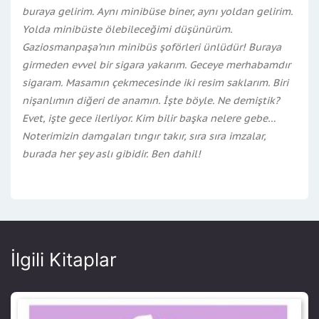
buraya gelirim. Aynı minibüse biner, aynı yoldan gelirim.
Yolda minibüste ölebileceğimi düşünürüm.
Gaziosmanpaşa’nın minibüs şoförleri ünlüdür! Buraya
girmeden evvel bir sigara yakarım. Geceye merhabamdır
sigaram. Masamın çekmecesinde iki resim saklarım. Biri
nişanlımın diğeri de anamın. İşte böyle. Ne demiştik?
Evet, işte gece ilerliyor. Kim bilir başka nelere gebe…
Noterimizin damgaları tıngır takır, sıra sıra imzalar,
burada her şey aslı gibidir. Ben dahil!
İlgili Kitaplar