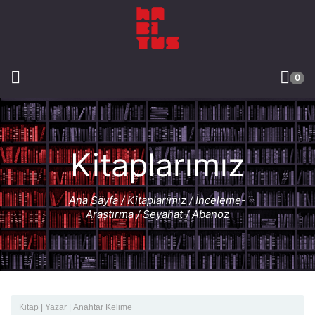
0
Kitaplarımız
Ana Sayfa
/
Kitaplarımız
/
İnceleme-
Araştırma
/
Seyahat
/ Abanoz