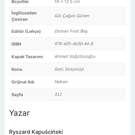
Boyutlar
19 × 12.5 cm
İngilizceden
Gül Çağalı Güven
Çeviren
Osman Fırat Baş
Editör (Lehçe)
978-605-4630-44-8
ISBN
Ahmet Söğütlüoğlu
Kapak Tasarımı
Gezi, Sosyoloji
Konu
Heban
Orijinal Adı
312
Sayfa
Yazar
Ryszard Kapuściński