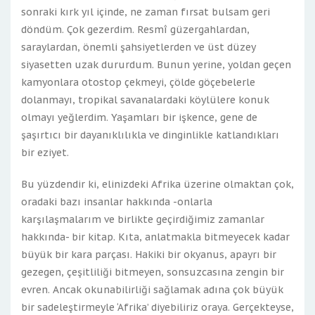
sonraki kırk yıl içinde, ne zaman fırsat bulsam geri
döndüm. Çok gezerdim. Resmî güzergahlardan,
saraylardan, önemli şahsiyetlerden ve üst düzey
siyasetten uzak dururdum. Bunun yerine, yoldan geçen
kamyonlara otostop çekmeyi, çölde göçebelerle
dolanmayı, tropikal savanalardaki köylülere konuk
olmayı yeğlerdim. Yaşamları bir işkence, gene de
şaşırtıcı bir dayanıklılıkla ve dinginlikle katlandıkları
bir eziyet.
Bu yüzdendir ki, elinizdeki Afrika üzerine olmaktan çok,
oradaki bazı insanlar hakkında -onlarla
karşılaşmalarım ve birlikte geçirdiğimiz zamanlar
hakkında- bir kitap. Kıta, anlatmakla bitmeyecek kadar
büyük bir kara parçası. Hakiki bir okyanus, apayrı bir
gezegen, çeşitliliği bitmeyen, sonsuzcasına zengin bir
evren. Ancak okunabilirliği sağlamak adına çok büyük
bir sadeleştirmeyle ‘Afrika’ diyebiliriz oraya. Gerçekteyse,