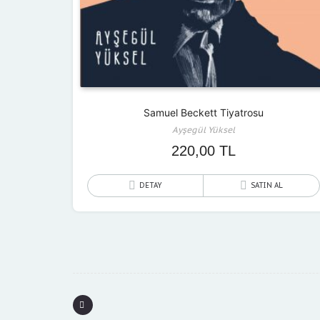
Samuel Beckett Tiyatrosu
Ayşegül Yüksel
220,00
TL
DETAY
SATIN AL
P