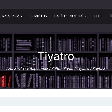
ITAPLARIMIZ
E-HABITUS
HABİTUS AKADEMİ
BLOG
Tiyatro
Ana Sayfa
/
Kitaplarımız
/
Kültür-Sanat
/
Tiyatro
/ Sayfa 3