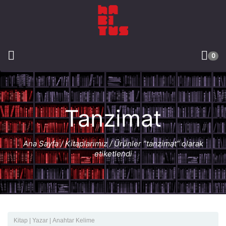
0
Tanzimat
Ana Sayfa
/
Kitaplarımız
/ Ürünler “tanzimat” olarak
etiketlendi