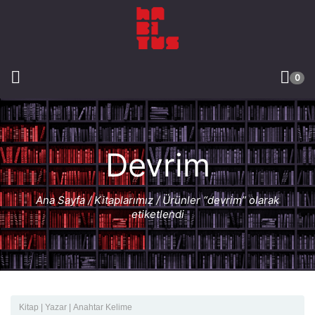
0
Devrim
Ana Sayfa
/
Kitaplarımız
/ Ürünler “devrim” olarak
etiketlendi