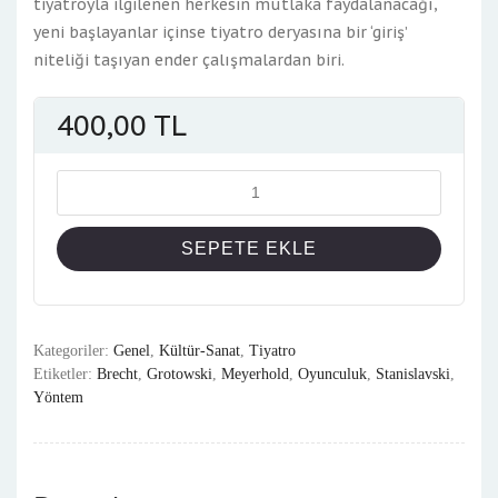
tiyatroyla ilgilenen herkesin mutlaka faydalanacağı,
yeni başlayanlar içinse tiyatro deryasına bir ‘giriş’
niteliği taşıyan ender çalışmalardan biri.
400,00
TL
Miktar
SEPETE EKLE
Kategoriler:
Genel
,
Kültür-Sanat
,
Tiyatro
Etiketler:
Brecht
,
Grotowski
,
Meyerhold
,
Oyunculuk
,
Stanislavski
,
Yöntem