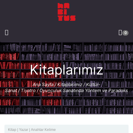
0
Kitaplarımız
Ana Sayfa
/
Kitaplarımız
/
Kültür-
Sanat
/
Tiyatro
/ Oyunculuk Sanatında Yöntem ve Paradoks