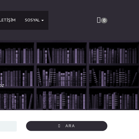
İLETIŞIM
SOSYAL
0
oz
ARA