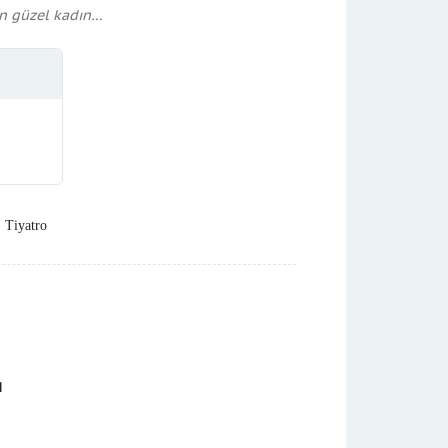
n güzel kadın…
,
Tiyatro
u