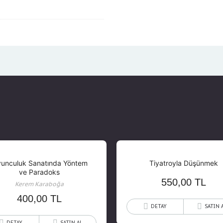
unculuk Sanatında Yöntem
Tiyatroyla Düşünmek
ve Paradoks
550,00
TL
Kerem Karaboğa
400,00
TL
DETAY
SATIN 
DETAY
SATIN AL