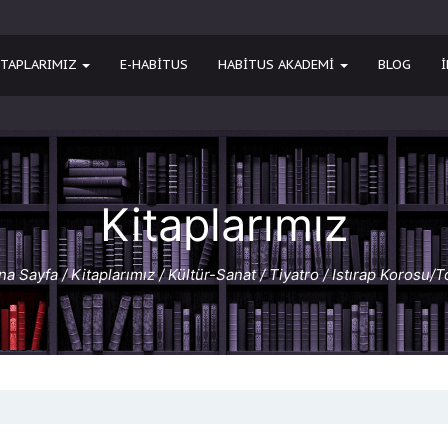
ITAPLARIMIZ
E-HABITUS
HABİTUS AKADEMİ
BLOG
Kitaplarımız
na Sayfa
/
Kitaplarımız
/
Kültür-Sanat
/
Tiyatro
/ Istırap Korosu/T