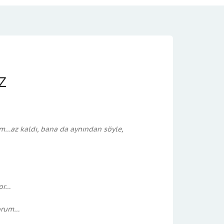
z
m…az kaldı, bana da aynından söyle,
or…
yorum…