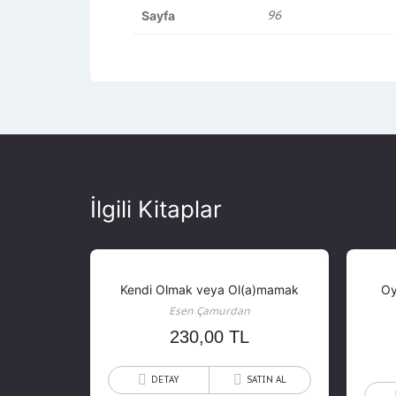
96
Sayfa
İlgili Kitaplar
Kendi Olmak veya Ol(a)mamak
Oy
Esen Çamurdan
230,00
TL
DETAY
SATIN AL