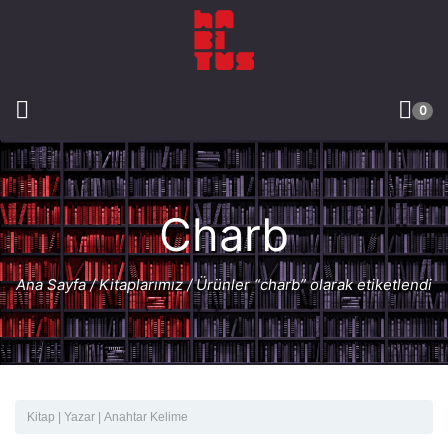
0
Charb
Ana Sayfa
/
Kitaplarımız
/ Ürünler “charb” olarak etiketlendi